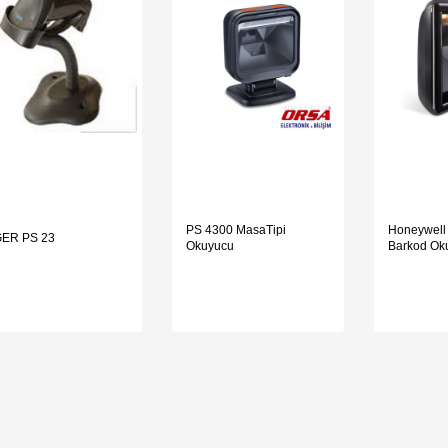
PS 4300 MasaTipi
Honeywell 
GER PS 23
Okuyucu
Barkod Ok