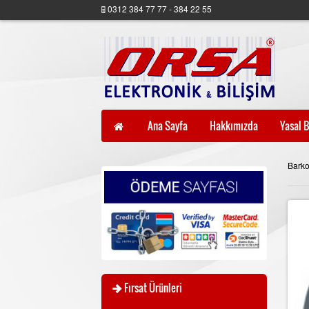
0312 384 77 77 - 384 22 55
Ana Sayfa
Hakkımızda
Yasal B
Bark
Fırsat Ürünleri