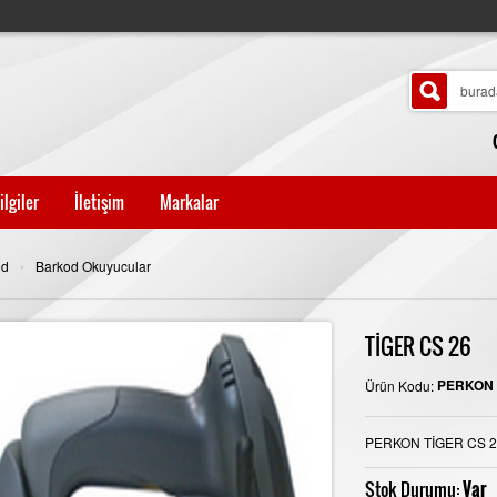
ilgiler
İletişim
Markalar
›
od
Barkod Okuyucular
TİGER CS 26
PERKON 
Ürün Kodu:
PERKON TİGER CS 
Stok Durumu:
Var