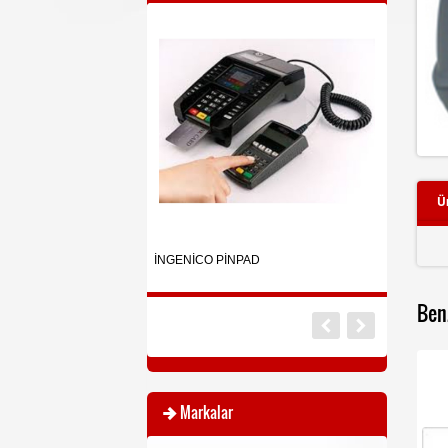
Ür
CAS IE 1700
 0,01 GR ) HASSAS TERAZİ
İNGENİCO PİNPAD
Basküller
Ben
Markalar