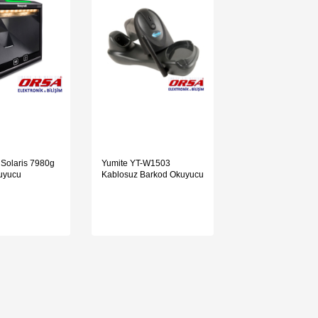
Solaris 7980g
Yumite YT-W1503
Possify MU5400 B
uyucu
Kablosuz Barkod Okuyucu
Okuyucu