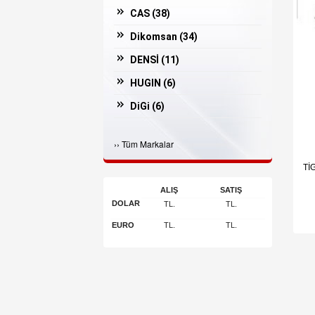
CAS (
38
)
Dikomsan (
34
)
DENSİ (
11
)
HUGIN (
6
)
DiGi (
6
)
Casper (
3
)
›
›
Tüm Markalar
İNGENİCO (
3
)
Tİ
Bosfor (
2
)
ALIŞ
SATIŞ
ARGOX (
2
)
DOLAR
TL.
TL.
JADAVER (
1
)
EURO
TL.
TL.
Arı Makina (
1
)
POSSIFY (
1
)
OLİVETTİ (
1
)
DESİS (
1
)