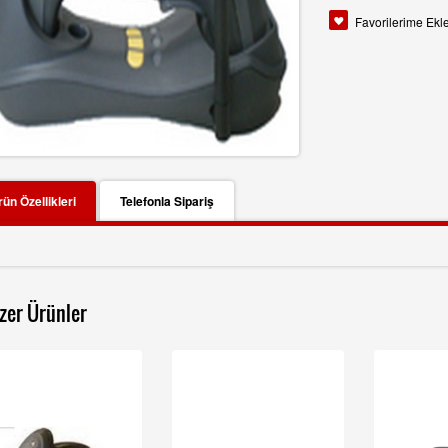
Favorilerime Ekl
YENİ
İNDİRİMDE
ün Özellikleri
Telefonla Sipariş
 Çengel Baskül Endüstriyel
Otomatik Boy-Kilo-Bmi Ölçer Baskül
LA MİNERV
(Densi-Gl-150-Bmi-Olcer)
zer Ürünler