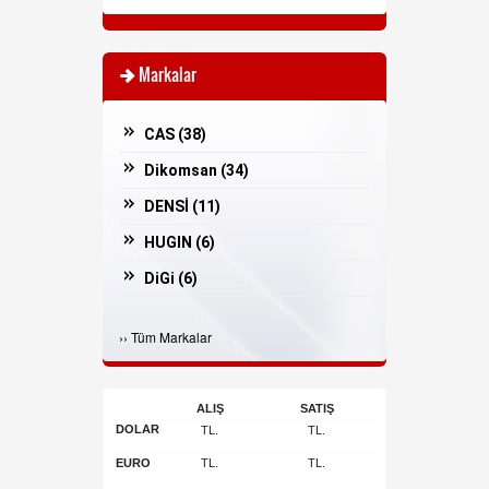
Markalar
CAS (
38
)
Dikomsan (
34
)
DENSİ (
11
)
HUGIN (
6
)
DiGi (
6
)
Casper (
3
)
›
›
Tüm Markalar
İNGENİCO (
3
)
Bosfor (
2
)
ALIŞ
SATIŞ
ARGOX (
2
)
DOLAR
TL.
TL.
JADAVER (
1
)
EURO
TL.
TL.