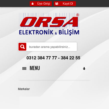
Üye Girişi
Kayıt Ol
0312 384 77 77 - 384 22 55
MENU
ANA SAYFA
Markalar
HAKKIMIZDA
YASAL BİLGİLER