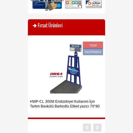
Fırsat Ürünleri
YENİ
YENİ
İNDİRİMDE
İNDİRİMDE
l Endüstriyel
HWP-CL 300M Endüstriyel Kullanım İçin
HUGİN T300 YEN
Tartım Baskülü Barkodlu Etiket yazıcı 70*80