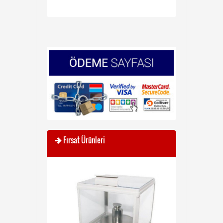
Fırsat Ürünleri
YENİ
İNDİRİMDE