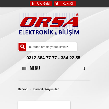
Üye Girişi
Kayıt Ol
0312 384 77 77 - 384 22 55
MENU
ANA SAYFA
›
Barkod
Barkod Okuyucular
HAKKIMIZDA
YASAL BİLGİLER