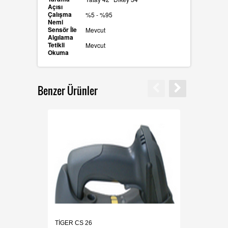
Açısı
Çalışma
%5 - %95
Nemi
Sensör İle
Mevcut
Algılama
Tetikli
Mevcut
Okuma
Benzer Ürünler
TİGER CS 26
TİGER 