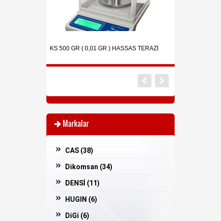
l Endüstriyel
KS 500 GR ( 0,01 GR ) HASSAS TERAZİ
İNGENİCO PİNPA
Markalar
CAS (
38
)
Dikomsan (
34
)
DENSİ (
11
)
HUGIN (
6
)
DiGi (
6
)