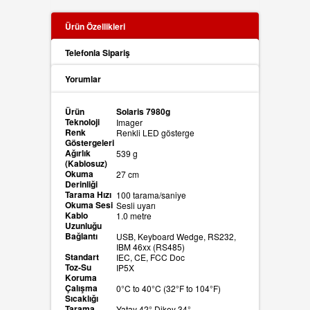
Ürün Özellikleri
Telefonla Sipariş
Yorumlar
Ürün
Solaris 7980g
Teknoloji
Imager
Renk
Renkli LED gösterge
Göstergeleri
Ağırlık
539 g
(Kablosuz)
Okuma
27 cm
Derinliği
Tarama Hızı
100 tarama/saniye
Okuma Sesi
Sesli uyarı
Kablo
1.0 metre
Uzunluğu
Bağlantı
USB, Keyboard Wedge, RS232,
IBM 46xx (RS485)
Standart
IEC, CE, FCC Doc
Toz-Su
IP5X
Koruma
Çalışma
0°C to 40°C (32°F to 104°F)
Sıcaklığı
Tarama
Yatay 42° Dikey 34°