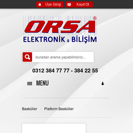
Üye Girişi
Kayıt Ol
0312 384 77 77 - 384 22 55
MENU
ANA SAYFA
›
Basküller
Platform Basküller
HAKKIMIZDA
YASAL BİLGİLER