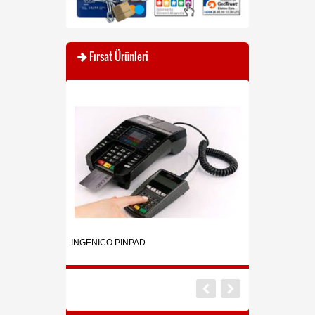
Fırsat Ürünleri
er Baskül (Densi-
İNGENİCO PİNPAD
BOSFOR ET KEMİ