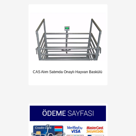
CAS Alım Satımda Onaylı Hayvan Baskülü
DENSİP