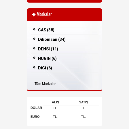
Markalar
CAS (
38
)
Dikomsan (
34
)
DENSİ (
11
)
HUGIN (
6
)
DiGi (
6
)
Casper (
3
)
›
›
Tüm Markalar
İNGENİCO (
3
)
Bosfor (
2
)
ALIŞ
SATIŞ
ARGOX (
2
)
DOLAR
TL.
TL.
JADAVER (
1
)
EURO
TL.
TL.
Arı Makina (
1
)