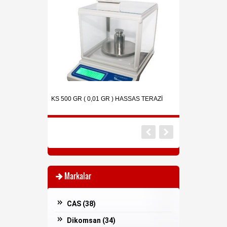
İNDİRİMDE
l Endüstriyel
HWP-CL 300M Endüs
KS 500 GR ( 0,01 GR ) HASSAS TERAZİ
Tartım Baskülü Bar
Markalar
CAS (
38
)
Dikomsan (
34
)