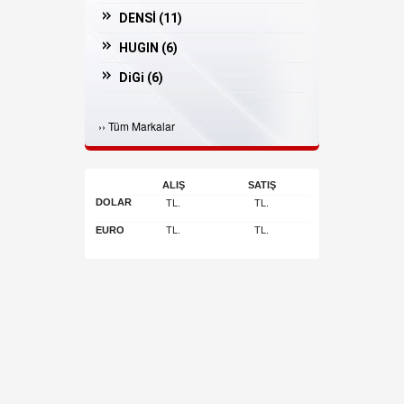
DENSİ (
11
)
HUGIN (
6
)
DiGi (
6
)
Casper (
3
)
›
›
Tüm Markalar
İNGENİCO (
3
)
Bosfor (
2
)
ALIŞ
SATIŞ
ARGOX (
2
)
DOLAR
TL.
TL.
JADAVER (
1
)
EURO
TL.
TL.
Arı Makina (
1
)
POSSIFY (
1
)
OLİVETTİ (
1
)
DESİS (
1
)