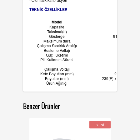
- Otomatik kalibrasyon
TEKNİK ÖZELLİKLER
Model
Kapasite
Taksimat(e)
Gösterge
91 x 30(mm) / 3.
Maksimum dara
Tam ka
Çalışma Sıcaklık Aralığı
-10℃ ~ +
Besleme Voltajı
1.5V x 
Güç Tüketimi
Yak
Pili Kullanım Süresi
150 saat 
400 saat
Çalışma Voltajı
9V A
Kefe Boyutları (mm)
222(E) x 151(B)
Boyutlar (mm)
239(E) x 227(B) x 66(Y)
Ürün Ağırlığı
1.
Benzer Ürünler
YENİ