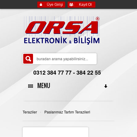
Üye Girişi
Kayıt Ol
0312 384 77 77 - 384 22 55
MENU
ANA SAYFA
›
Teraziler
Paslanmaz Tartım Terazileri
HAKKIMIZDA
YASAL BİLGİLER