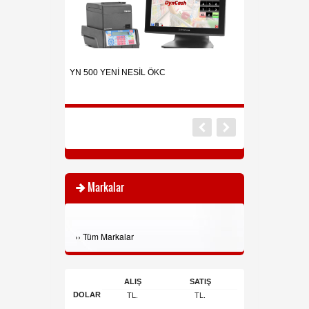
l Endüstriyel
Otomatik Boy-Kilo
YN 500 YENİ NESİL ÖKC
Gl-150-Bmi-Olcer)
Markalar
›
›
Tüm Markalar
ALIŞ
SATIŞ
DOLAR
TL.
TL.